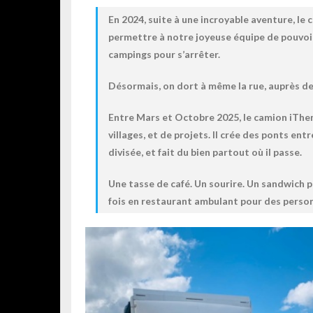
En 2024, suite à une incroyable aventure, le 
permettre à notre joyeuse équipe de pouvoir
campings pour s’arrêter.
Désormais, on dort à même la rue, auprès de
Entre Mars et Octobre 2025, le camion iThem
villages, et de projets. Il crée des ponts ent
divisée, et fait du bien partout où il passe.
Une tasse de café. Un sourire. Un sandwich p
fois en restaurant ambulant pour des personn