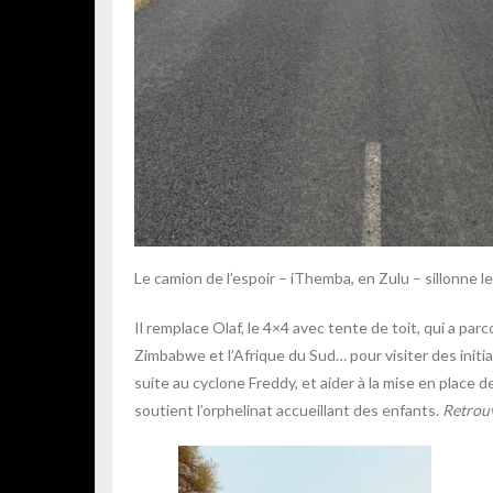
Le camion de l’espoir – iThemba, en Zulu – sillonne le
Il remplace Olaf, le 4×4 avec tente de toit, qui a par
Zimbabwe et l’Afrique du Sud… pour visiter des initia
suite au cyclone Freddy, et aider à la mise en place
soutient l’orphelinat accueillant des enfants.
Retrouv